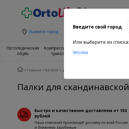
Введите свой город
Укажите город
Или выберите из списка:
Ортезы и
Орт
Ортопедическая
Компрессионный
бандажи на
из
Москва
обувь
трикотаж
суставы
по
Главная
Каталог
Для занятия спортом и активного от
Палки для скандинавской 
Быстро и качественно доставляем от 150
рублей
Наша компания производит доставку по всей России
и ближнему зарубежью