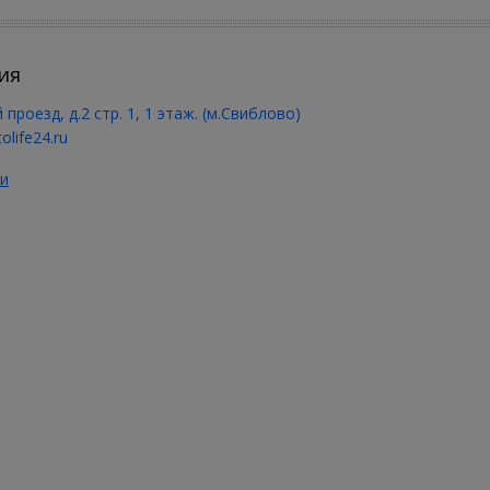
ия
 проезд, д.2 стр. 1, 1 этаж. (м.Свиблово)
olife24.ru
и