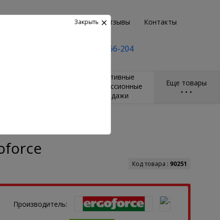
Возврат
Пункты выдачи
Отзывы
Контакты
Закрыть
+7(495) 2-666-204
и
Массажёры и
Спортивные
Еще товары
ры
гимнастические
компрессионные
•
•
•
мячи
бандажи
15 - 140см Е0674 Ergoforce
oforce
Код товара :
90251
Производитель: