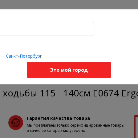
Акции
Оплата и доставка
Я ищу, например,
ортопедическая обувь
опедические
Ортопедические
Стельки 
Бандажи
делия для
подушки и
корректо
Санкт-Петербург
ортопедические
звоночника
матрасы
стопы
Это мой город
дыха
Для скандинавской ходьбы
Палки для скандинавской ходьбы 1
ходьбы 115 - 140см Е0674 Erg
Гарантия качества товара
Мы предлагаем только сертифицированные товары,
в качестве которых мы уверены