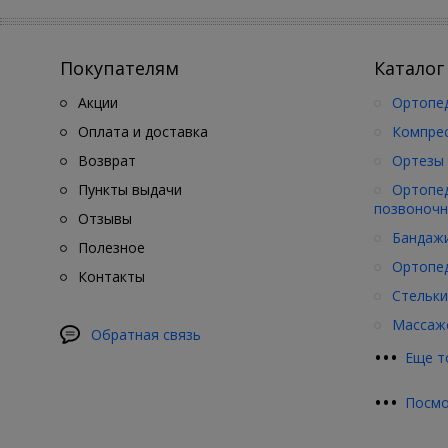
Покупателям
Каталог
Акции
Ортопед
Оплата и доставка
Компре
Возврат
Ортезы 
Пункты выдачи
Ортопед
позвоночн
Отзывы
Бандажи
Полезное
Ортопед
Контакты
Стельки
Массажё
Обратная связь
•
•
•
Еще т
•
•
•
Посмо