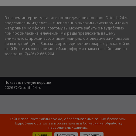
улучшению кровотока, снятию болезненных ощущений,
спровоцированных появлением молочной кислоты. Также
одежда позволит уменьшить утомляемость.
В нашем
интернет-магазине ортопедических товаров OrtoLife24.ru
Структура материала воздухо и влагопроницаемая, что
представлены изделия — с неизменно высоким качеством и таким
позволяет жидкости ускоренно испаряться с эпидермиса. Бельё
же уровнем комфорта, поэтому вы можете забыть о неудобствах
при профилактике и лечении. Мы рады предложить вашему
может отводить тепло, исключая возможность перегрева тела,
вниманию широкий ассортиментный ряд ортопедических товаров
а вдобавок ещё и защищает его от переохлаждения. Такая
по выгодной цене. Заказать ортопедические товары с доставкой по
одежда позволяет детальнее ощущать, в каком положении
всей России можно прямо сейчас, оформив заказ на сайте или по
находится тело. Это приведёт к повышению осознанности
телефону +7(495) 2-666-204
спортивных упражнений, что сделает их более эффективными,
а также к улучшению координации.
Приняв решение купить спортивный компрессионный рукав
Rehband, а также обзавестись иными предметами одежды и
Показать полную версию
.
бельём от компании, вы получите экипировку, в изготовлении
2026 © OrtoLife24.ru
которой участвовали прогрессивные технологии. Тренировки
будут максимально эффективными и комфортными. Благодаря
этому, занимаясь физическими упражнениями в такой одежде,
вы добьётесь наилучшего результата.
Преимущества компрессионной экипировки
Сайт использует файлы cookie, обрабатываемые вашим браузером.
Эта одежда способствует оперативному восстановлению
Подробнее об этом вы можете узнать в
Согласии на обработку
мышечной ткани после нагрузки. Обеспечены улучшение
персональных данных
.
Сортировать по:
циркуляции крови и оперативный вывод продуктов распада из
0
0
Принять
Настроить
Отклонить
Вход