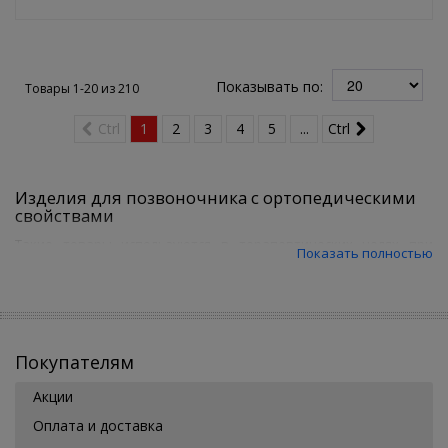
Показывать по:
Товары 1-20 из
210
Ctrl
1
2
3
4
5
...
Ctrl
Изделия для позвоночника с ортопедическими
свойствами
Такие товары используются в терапевтических целях при
Показать полностью
разнообразных болезнях и повреждениях любых участков
позвоночника. Благодаря изделию удастся произвести
фиксацию повреждённого участка, исключив нагрузку на
данную область и это способствует достижению
оздоравливающего воздействия. Ортопедические изделия для
позвоночника в Москве используются в результате разных
Покупателям
обстоятельств: в случае растяжения или перелома, при
необходимости коррекции. Ими пользуются для лечения в
Акции
домашних условиях, либо в лечебных целях при совмещении с
повседневной деятельностью или стационарно при постановке
Оплата и доставка
серьёзного диагноза.