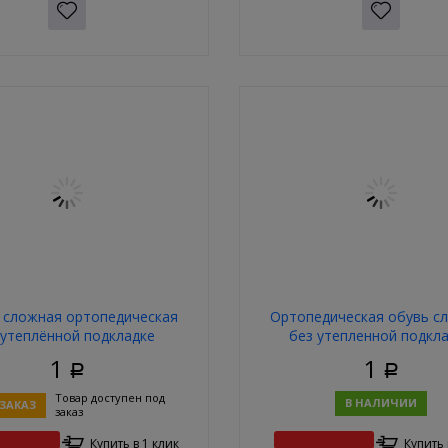
 сложная ортопедическая
Ортопедическая обувь с
 утеплённой подкладке
без утепленной подкл
1
1
Р
Р
Товар доступен под
В НАЛИЧИИ
ЗАКАЗ
заказ
Купить в 1 клик
Купить 