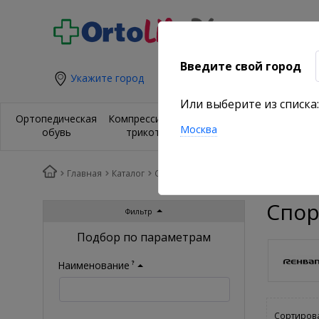
Введите свой город
Укажите город
Или выберите из списка:
Ортезы и
Орт
Ортопедическая
Компрессионный
бандажи на
из
Москва
обувь
трикотаж
суставы
по
Главная
Каталог
Спортивные компрессионные банда
Спор
Фильтр
Подбор по параметрам
Наименование
?
Сортирова