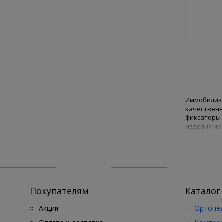
Иммобилиза
качественн
фиксаторы 
изделия им
дово
спос
отли
испо
пред
Покупателям
Каталог
трав
они 
Акции
Ортопед
Производит
застежками