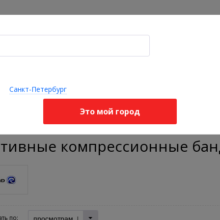
Акции
Оплата и доставка
Я ищу, например,
корректор осанки
опедические
Ортопедические
Стельки 
Бандажи
делия для
подушки и
корректо
Санкт-Петербург
ортопедические
звоночника
матрасы
стопы
Это мой город
жи
Спортивные компрессионные бандажи
тивные компрессионные ба
просмотрам ↓
ть по: