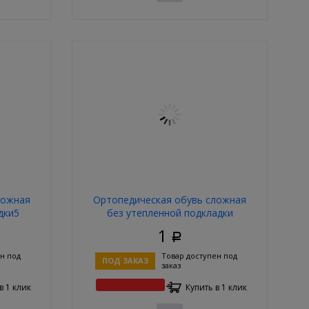
ложная
Ортопедическая обувь сложная
дки5
без утепленной подкладки
1
Р
н под
Товар доступен под
ПОД ЗАКАЗ
заказ
в 1 клик
Купить в 1 клик