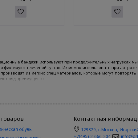
ционные бандажи используют при продолжительных нагрузках мыш
о фиксируют плечевой сустав. Их можно использовать при артрозе 
производят из легких спец.материалов, которые могут повторять
еют ряд преимуществ:
льно эффективные, их можно безболезненно закрепить на плече;
обны избавить от боли, снимают усталость;
чаются щадящей компрессией, благодаря чему положительно действу
льзуя их, можно снять воспалительный процесс, избежать болезни су
лагая микромассажное воздействие, они способны разогреть мышцы
 товаров
Контактная информац
м, значительных нагрузок;
удобные, не травмируют ключицу.
ическая обувь
129329, г.Москва, Игарский
елями предложен большой выбор суппортов наплечных, которые и
+7(495) 2-666-204
info@ort
 на липучках, либо ремешками. Они производятся из высококачест