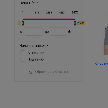
Цена Life:
1
5670
1418
2836
4253
1
5 670
от
до
Р
Наличие список
В наличии
Под заказ
Спорти
Сбросить все фильтры