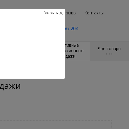
Возврат
Пункты выдачи
Отзывы
Контакты
Закрыть
+7(495) 2-666-204
и
Массажёры и
Спортивные
Еще товары
ры
гимнастические
компрессионные
•
•
•
мячи
бандажи
ндажи