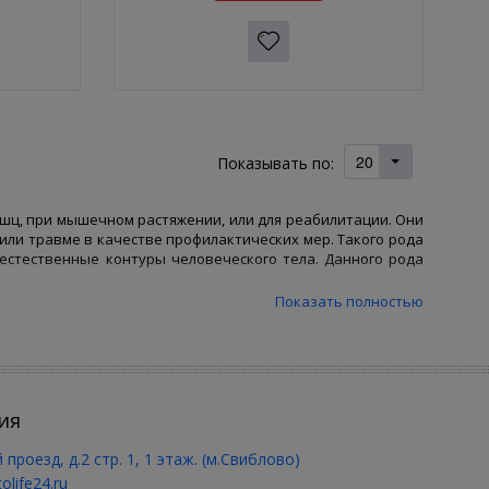
20
Показывать по:
ц, при мышечном растяжении, или для реабилитации. Они
или травме в качестве профилактических мер. Такого рода
 естественные контуры человеческого тела. Данного рода
Показать полностью
ют на сосуды;
ставов;
, обеспечив быстрое восстановление после операции,
ия
 проезд, д.2 стр. 1, 1 этаж. (м.Свиблово)
зготавливаются по евротехнологиям ISO. Они снабжаются
olife24.ru
венного неопрена. Есть возможность регулировать степень