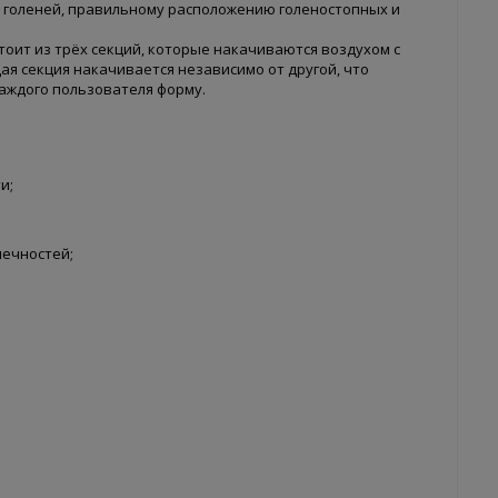
 голеней, правильному расположению голеностопных и
тоит из трёх секций, которые накачиваются воздухом с
ая секция накачивается независимо от другой, что
аждого пользователя форму.
и;
нечностей;