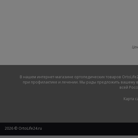
Цен
В нашем
интернет-магазине ортопедических товаров OrtoLife2
при профилактике и лечении. Мы рады предложить вашему в
всей Росс
Карта с
2026 © OrtoLife24.ru