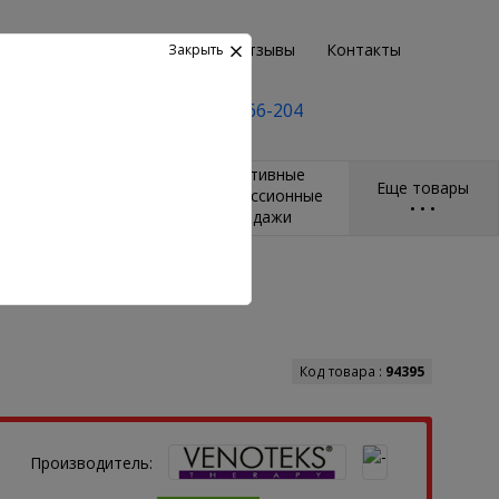
Возврат
Пункты выдачи
Отзывы
Контакты
Закрыть
+7(495) 2-666-204
и
Массажёры и
Спортивные
Еще товары
ры
гимнастические
компрессионные
•
•
•
мячи
бандажи
Код товара :
94395
Производитель: