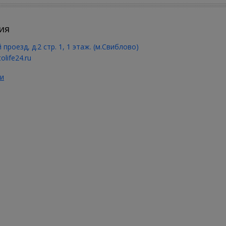
ия
 проезд, д.2 стр. 1, 1 этаж. (м.Свиблово)
olife24.ru
и