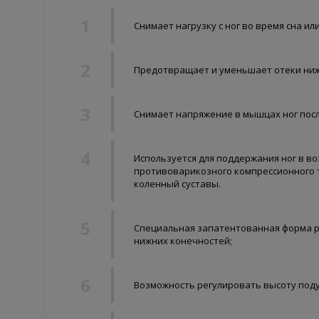
Снимает нагрузку с ног во время сна ил
Предотвращает и уменьшает отеки нижн
Снимает напряжение в мышцах ног посл
Используется для поддержания ног в 
противоварикозного компрессионного т
коленный суставы.
Специальная запатентованная форма р
нижних конечностей;
Возможность регулировать высоту под