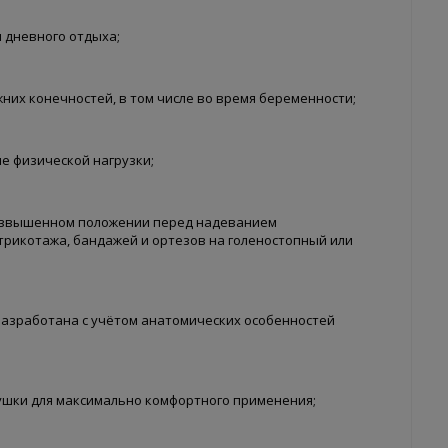
и дневного отдыха;
их конечностей, в том числе во время беременности;
е физической нагрузки;
возвышенном положении перед надеванием
рикотажа, бандажей и ортезов на голеностопный или
азработана с учётом анатомических особенностей
ушки для максимально комфортного применения;