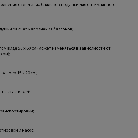
полнения отдельных баллонов подушки для оптимального
душки за счет наполнения баллонов;
м виде 50 х 60 см (может изменяться в зависимости от
хом);
размер 15 х 20 см.;
нтакта с кожей
транспортировки;
тировки и насос;