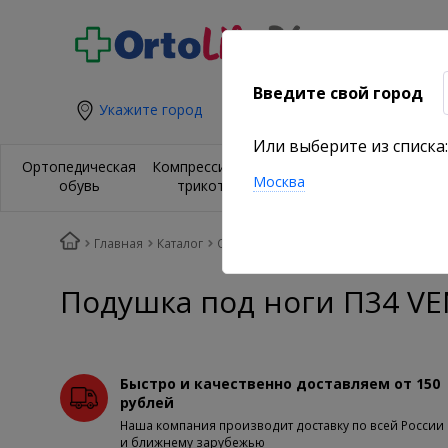
Введите свой город
Укажите город
Или выберите из списка:
Ортезы и
Орт
Ортопедическая
Компрессионный
бандажи на
из
Москва
обувь
трикотаж
суставы
по
Главная
Каталог
Ортопедические подушки и матрасы
Подушка под ноги П34 V
Быстро и качественно доставляем от 150
рублей
Наша компания производит доставку по всей России
и ближнему зарубежью