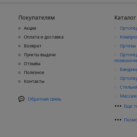
Покупателям
Каталог
Акции
Ортопед
Оплата и доставка
Компре
Возврат
Ортезы 
Пункты выдачи
Ортопед
позвоночн
Отзывы
Бандажи
Полезное
Ортопед
Контакты
Стельки
Массажё
Обратная связь
•
•
•
Еще т
•
•
•
Посмо