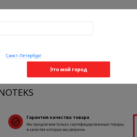
Акции
Оплата и доставка
Я ищу, например,
корректор осанки
опедические
Ортопедические
Стельки 
Бандажи
делия для
подушки и
корректо
Санкт-Петербург
ортопедические
звоночника
матрасы
стопы
Это мой город
Подушки
Под ноги
Подушка под ноги П34 VENOTEKS
ENOTEKS
Гарантия качества товара
Мы предлагаем только сертифицированные товары,
в качестве которых мы уверены