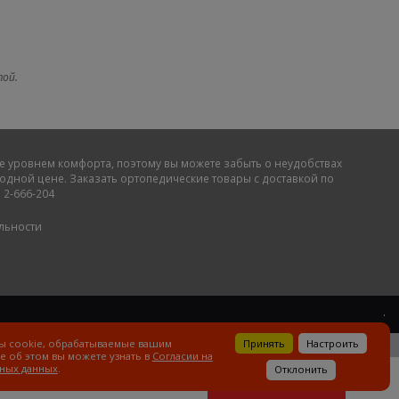
той.
е уровнем комфорта, поэтому вы можете забыть о неудобствах
дной цене. Заказать ортопедические товары с доставкой по
 2-666-204
льности
.
Принять
Настроить
лы cookie, обрабатываемые вашим
е об этом вы можете узнать в
Согласии на
ных данных
.
Отклонить
0
0
на сумму
Р