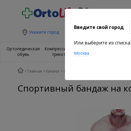
Введите свой город
Укажите город
Или выберите из списка:
Ортезы и
Орт
Ортопедическая
Компрессионный
бандажи на
из
Москва
обувь
трикотаж
суставы
по
Главная
Каталог
Спортивные компрессионные банда
Спортивный бандаж на к