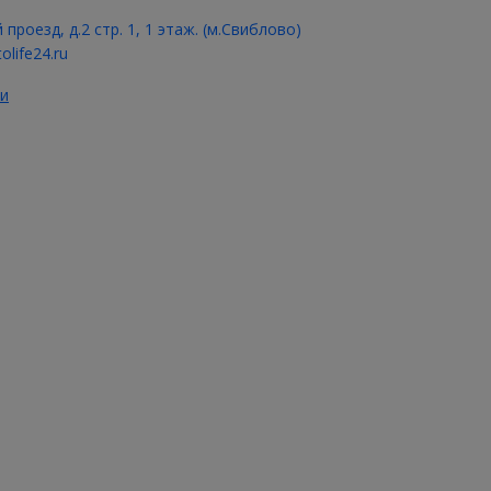
 проезд, д.2 стр. 1, 1 этаж. (м.Свиблово)
olife24.ru
и