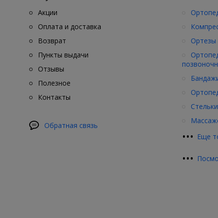
Акции
Ортопед
Оплата и доставка
Компре
Возврат
Ортезы 
Пункты выдачи
Ортопед
позвоночн
Отзывы
Бандажи
Полезное
Ортопед
Контакты
Стельки
Массажё
Обратная связь
•
•
•
Еще т
•
•
•
Посмо