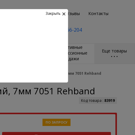
Возврат
Пункты выдачи
Отзывы
Контакты
Закрыть
+7(495) 2-666-204
и
Массажёры и
Спортивные
Еще товары
ры
гимнастические
компрессионные
•
•
•
мячи
бандажи
олено для силовых упражнений, 7мм 7051 Rehband
й, 7мм 7051 Rehband
Код товара :
83919
ПО ЗАПРОСУ