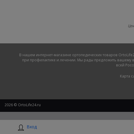
Цен
В нашем
интернет-магазине ортопедических товаров OrtoLife2
при профилактике и лечении. Мы рады предложить вашему в
всей Росс
Карта с
2026 © OrtoLife24.ru
Вход