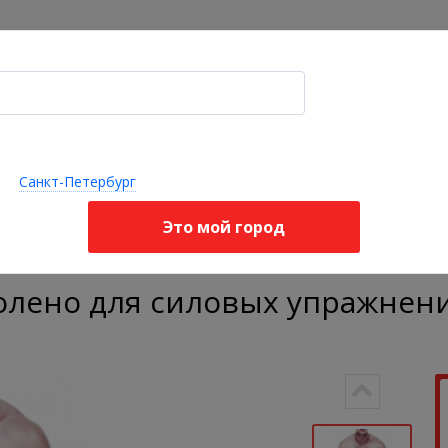
Акции
Оплата и доставка
Я ищу, например,
корректор осанки
опедические
Ортопедические
Стельки 
Бандажи
делия для
подушки и
корректо
Санкт-Петербург
ортопедические
звоночника
матрасы
стопы
Это мой город
жи
Спортивные компрессионные бандажи
Спортивный бандаж на к
олено для силовых упражнени