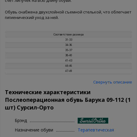
счет липучек на всю длину обуви.
Обувь снабжена двухслойной съемной стелькой, что облегчает
гигиенический уход за ней.
Соответствие размера
31-33
34-36
35-37
38-40
41-43
44-46
47-49
Свернуть описание
Технические характеристики
Послеоперационная обувь Барука 09-112 (1
шт) Сурсил-Орто
Брэнд
Назначение обуви
Терапевтическая