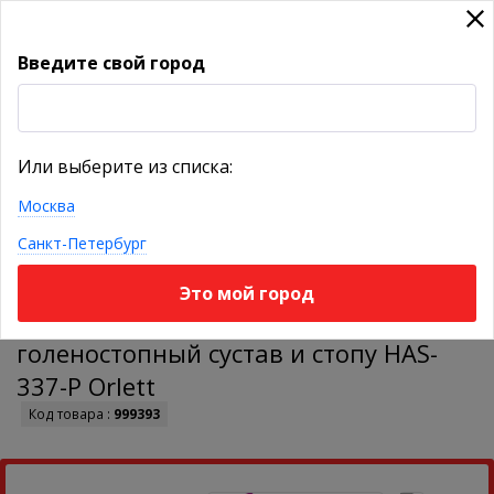
Введите свой город
УКАЖИТЕ ГОРОД
Или выберите из списка:
Москва
КАТАЛОГ ТОВАРОВ
Санкт-Петербург
Это мой город
Терапевтическая обувь на
голеностопный сустав и стопу HAS-
337-P Orlett
Код товара :
999393