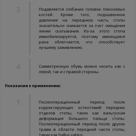
Подавляется сгибание головок плюсневых
костей. Кроме того, подошвенное
давление на переднюю часть стопы
значительно снижается за счет смещения
линии скатывания. Из-за этого стопа
иммобилизируется, поэтому имеющаяся
рана облегчается, что способствует
лучшему заживлению.
Симметричную обувь можно носить как с
левой, так и с правой стороны.
Показания к применению:
Послеоперационный период после
корректирующих остеотомий передних
отделов стопы, таких как вальгусная
деформация большого пальца стопы.
Послеоперационный период после других
травм в области передней части стопы,
таких как hallux valgus.