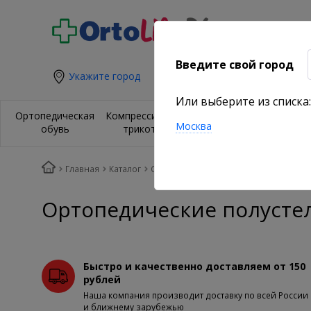
Введите свой город
Укажите город
Или выберите из списка:
Ортезы и
Орт
Ортопедическая
Компрессионный
бандажи на
из
Москва
обувь
трикотаж
суставы
по
Главная
Каталог
Стельки и корректоры стопы
Для от
Ортопедические полусте
Быстро и качественно доставляем от 150
рублей
Наша компания производит доставку по всей России
и ближнему зарубежью