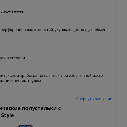
хности пятки
т перфорационных отверстий, улучшающих воздухообмен
й III степени
лительном пребывании на ногах, при избыточной массе
ым физическим трудом
Свернуть описание
ические полустельки с
Style