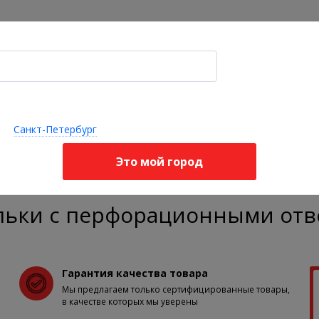
Акции
Оплата и доставка
Я ищу, например,
корректор осанки
опедические
Ортопедические
Стельки 
Бандажи
делия для
подушки и
корректо
Санкт-Петербург
ортопедические
звоночника
матрасы
стопы
Это мой город
крытой и обуви на высоком каблуке
Ортопедические полустельки с
льки с перфорационными отв
Гарантия качества товара
Мы предлагаем только сертифицированные товары,
в качестве которых мы уверены