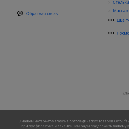
Стельки
Массажё
Обратная связь
•
•
•
Еще т
•
•
•
Посмо
Цен
В нашем
интернет-магазине ортопедических товаров OrtoLife2
при профилактике и лечении. Мы рады предложить вашему в