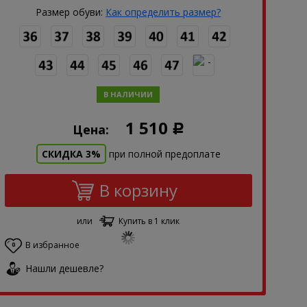
Размер обуви:
Как определить размер?
В НАЛИЧИИ
1 510
Цена:
Р
СКИДКА 3%
при полной предоплате
В корзину
или
Купить в 1 клик
В избранное
0
Нашли дешевле?