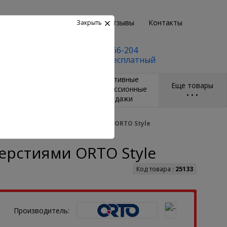
Возврат
Пункты выдачи
Отзывы
Контакты
Закрыть
+7(495) 2-666-204
Заказать бесплатный
звонок
и
Массажёры и
Спортивные
Еще товары
ры
гимнастические
компрессионные
•
•
•
мячи
бандажи
 перфорационными отверстиями ORTO Style
ерстиями ORTO Style
Код товара :
25133
Производитель: