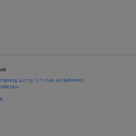
ия
 проезд, д.2 стр. 1, 1 этаж. (м.Свиблово)
olife24.ru
и