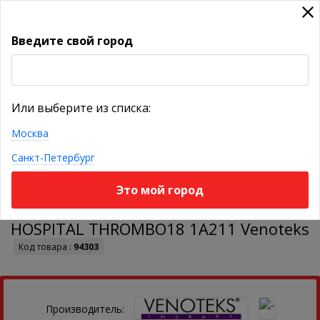
Введите свой город
УКАЖИТЕ ГОРОД
Или выберите из списка:
Москва
КАТАЛОГ ТОВАРОВ
Санкт-Петербург
Это мой город
Чулки противоэмболические на поясе
HOSPITAL THROMBO18 1А211 Venoteks
Код товара :
94303
Производитель: