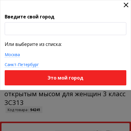
Введите свой город
УКАЖИТЕ ГОРОД
Или выберите из списка:
Москва
КАТАЛОГ ТОВАРОВ
Санкт-Петербург
Это мой город
Колготки VENOTEKS CLASSIC с
открытым мысом для женщин 3 класс
3С313
Код товара :
94241