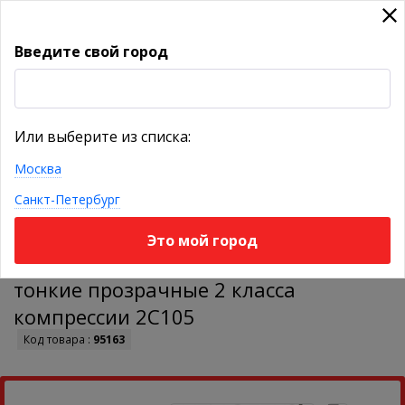
Введите свой город
УКАЖИТЕ ГОРОД
Или выберите из списка:
Москва
КАТАЛОГ ТОВАРОВ
Санкт-Петербург
Это мой город
Гольфы VENOTEKS TREND женские
тонкие прозрачные 2 класса
компрессии 2C105
Код товара :
95163