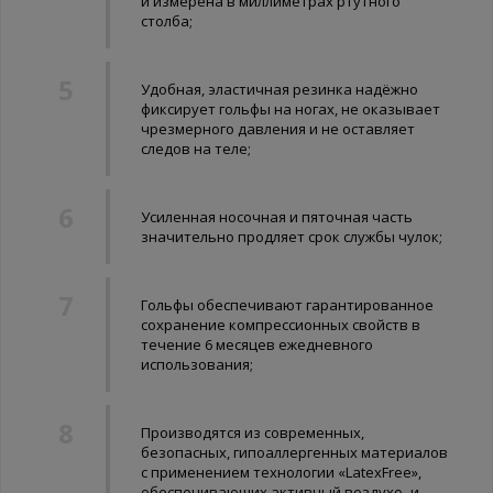
и измерена в миллиметрах ртутного
столба;
Удобная, эластичная резинка надёжно
фиксирует гольфы на ногах, не оказывает
чрезмерного давления и не оставляет
следов на теле;
Усиленная носочная и пяточная часть
значительно продляет срок службы чулок;
Гольфы обеспечивают гарантированное
сохранение компрессионных свойств в
течение 6 месяцев ежедневного
использования;
Производятся из современных,
безопасных, гипоаллергенных материалов
с применением технологии «LatexFree»,
обеспечивающих активный воздухо- и