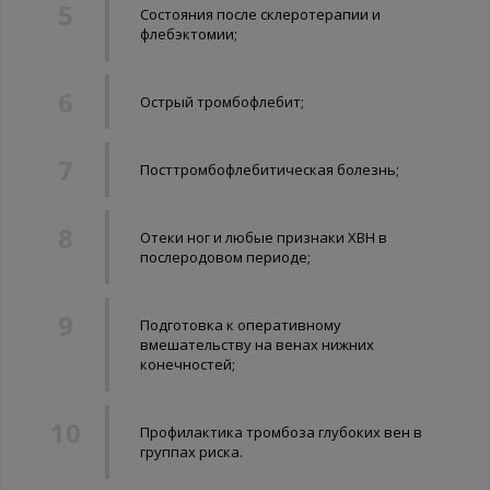
Состояния после склеротерапии и
флебэктомии;
Острый тромбофлебит;
Посттромбофлебитическая болезнь;
Отеки ног и любые признаки ХВН в
послеродовом периоде;
Подготовка к оперативному
вмешательству на венах нижних
конечностей;
Профилактика тромбоза глубоких вен в
группах риска.