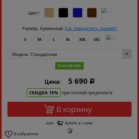
Цвет:
Размер, буквенный:
Как определить размер?
В НАЛИЧИИ
5 690
Цена:
Р
СКИДКА 15%
при полной предоплате
В корзину
или
Купить в 1 клик
В избранное
0