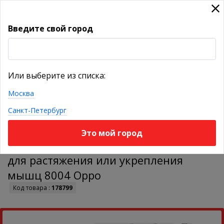
Введите свой город
УКАЖИТЕ ГОРОД
Или выберите из списка:
Москва
КАТАЛОГ ТОВАРОВ
Санкт-Петербург
Это мой город
Гимнастическая лента Синяя 1,5м,
для растяжения или укрепления
мышц 8004 Oppo
Код товара :
178799