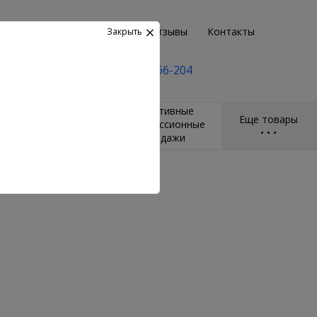
Возврат
Пункты выдачи
Отзывы
Контакты
Закрыть
+7(495) 2-666-204
и
Массажёры и
Спортивные
Еще товары
ры
гимнастические
компрессионные
•
•
•
мячи
бандажи