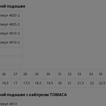
вой подошве
тикул 4005-2
тикул 4005-2
тикул 4010-2
тикул 4010-2
26
27
28
29
30
31
32
33
34
35
16,5
17
17,5
18,5
19,5
20
21
21,5
22
22,5
вой подошве с каблуком ТОМАСА
тикул 4013