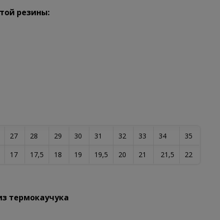
той резины:
27
28
29
30
31
32
33
34
35
17
17,5
18
19
19,5
20
21
21,5
22
з термокаучука