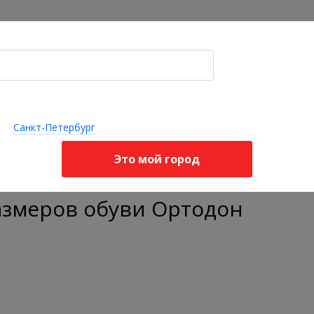
Акции
Оплата и доставка
Я ищу, например,
ортопедическая обувь
опедические
Ортопедические
Стельки 
Бандажи
делия для
подушки и
корректо
Санкт-Петербург
ортопедические
звоночника
матрасы
стопы
Это мой город
азмеров обуви Ортодон