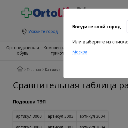
Введите свой город
Укажите город
Или выберите из списка:
Ортезы и
Орт
Ортопедическая
Компрессионный
бандажи на
из
Москва
обувь
трикотаж
суставы
по
Главная
Каталог
Сравнительная таблица р
Подошва ТЭП
артикул 3000
артикул 3003
артикул 3004
артикул 3000
артикул 3003
артикул 3004