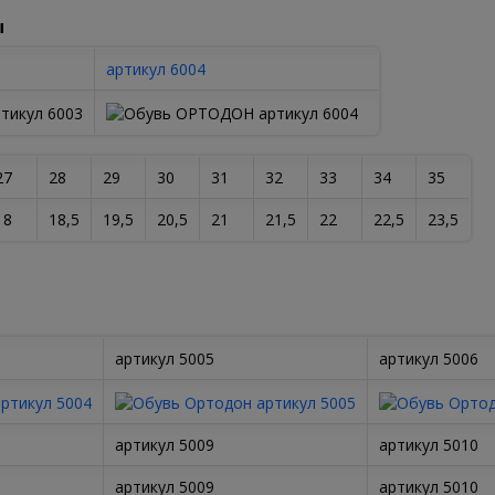
ы
артикул 6004
27
28
29
30
31
32
33
34
35
18
18,5
19,5
20,5
21
21,5
22
22,5
23,5
артикул 5005
артикул 5006
артикул 5009
артикул 5010
артикул 5009
артикул 5010