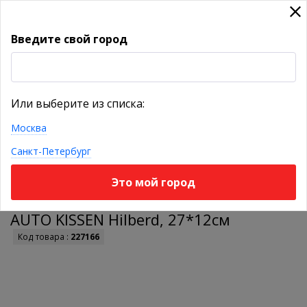
Введите свой город
УКАЖИТЕ ГОРОД
Или выберите из списка:
Москва
КАТАЛОГ ТОВАРОВ
Санкт-Петербург
Это мой город
Подушка под шею в автомобиль
AUTO KISSEN Hilberd, 27*12см
Код товара :
227166