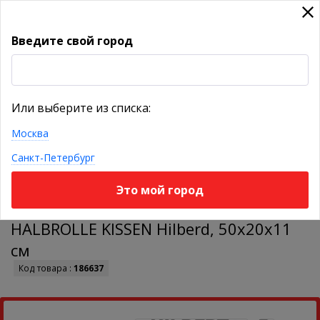
Введите свой город
УКАЖИТЕ ГОРОД
Или выберите из списка:
Москва
КАТАЛОГ ТОВАРОВ
Санкт-Петербург
Это мой город
Универсальная подушка-валик
HALBROLLE KISSEN Hilberd, 50х20х11
см
Код товара :
186637